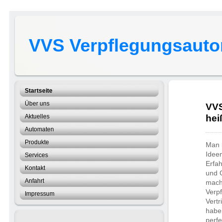
VVS Verpflegungsautom
Startseite
Über uns
VVS
Aktuelles
hei
Automaten
Produkte
Man b
Idee
Services
Erfa
Kontakt
und G
Anfahrt
mach
Verp
Impressum
Vertr
habe
perf