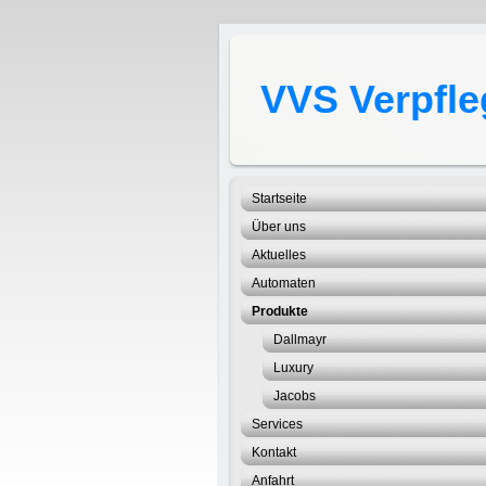
VVS Verpfle
Startseite
Über uns
Aktuelles
Automaten
Produkte
Dallmayr
Luxury
Jacobs
Services
Kontakt
Anfahrt