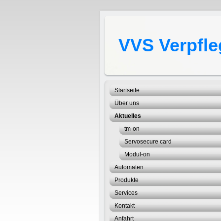
VVS Verpfle
Startseite
Über uns
Aktuelles
tm-on
Servosecure card
Modul-on
Automaten
Produkte
Services
Kontakt
Anfahrt