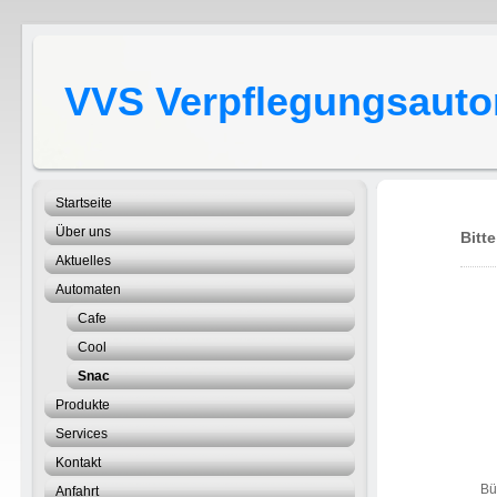
VVS Verpflegungsautom
Startseite
Über uns
Bitt
Aktuelles
Automaten
Cafe
Cool
Snac
Produkte
Services
Kontakt
Büro-
Anfahrt