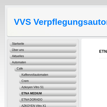
VVS Verpflegungsautom
Startseite
Über uns
ETN
Aktuelles
Automaten
Cafe
Kaffeevollautomaten
Crem
Azkoyen Vitro S1
ETNA MEDIUM
ETNA DORADO
AZKOYEN Vitro X1